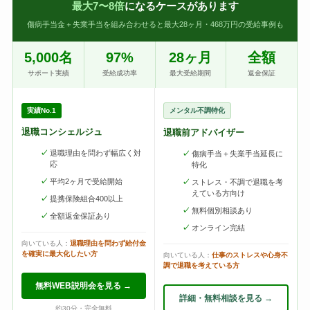
最大7〜8倍
になるケースがあります
傷病手当金＋失業手当を組み合わせると最大28ヶ月・468万円の受給事例も
5,000名
97%
28ヶ月
全額
サポート実績
受給成功率
最大受給期間
返金保証
実績No.1
メンタル不調特化
退職コンシェルジュ
退職前アドバイザー
退職理由を問わず幅広く対
傷病手当＋失業手当延長に
応
特化
平均2ヶ月で受給開始
ストレス・不調で退職を考
えている方向け
提携保険組合400以上
無料個別相談あり
全額返金保証あり
オンライン完結
向いている人：
退職理由を問わず給付金
を確実に最大化したい方
向いている人：
仕事のストレスや心身不
調で退職を考えている方
無料WEB説明会を見る →
詳細・無料相談を見る →
約30分・完全無料