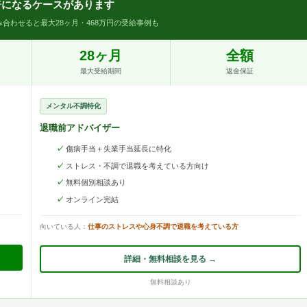
倍
になるケースがあります
合わせると最大28ヶ月・468万円の受給事例も
28ヶ月
全額
最大受給期間
返金保証
メンタル不調特化
退職前アドバイザー
傷病手当＋失業手当延長に特化
ストレス・不調で退職を考えている方向け
無料個別相談あり
オンライン完結
向いている人：
仕事のストレスや心身不調で退職を考えている方
詳細・無料相談を見る →
無料相談あり