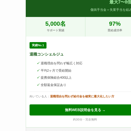
最大7〜8
傷病手当金＋失業手当を組み
5,000名
97%
サポート実績
受給成功率
実績No.1
退職コンシェルジュ
退職理由を問わず幅広く対応
平均2ヶ月で受給開始
提携保険組合400以上
全額返金保証あり
向いている人：
退職理由を問わず給付金を確実に最大化したい方
無料WEB説明会を見る →
約30分・完全無料